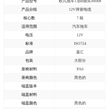
产品型号
欧式拖车13pin插头JH008
产品分组
12V弹簧电缆
核心数
7 核
适用范围
汽车拖车
电压
12V
标准
ISO724
品牌
嘉汇
包装
大部分
座椅材料
PA6
座椅颜色
黑色的
端盖版本
端盖材料
端盖颜色
黑色的